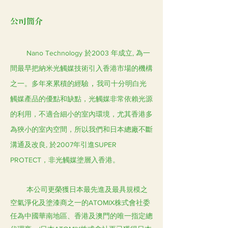
公司簡介
Nano Technology 於2003 年成立, 為一
間最早把納米光觸媒技術引入香港市場的機構
，
之一。多年來累積的經驗
我司十分明白光
觸媒產品的優點和缺點
，
光觸媒非常依賴光源
的利用，不適合細小的室內環境，尤其香港多
為狹小的室內空間，所以我們
和日本總廠不斷
溝通及改良, 於2007年引進SUPER
PROTECT，非
光觸媒塗層
入香港
。
本公司更榮獲日本最先進及最具規模之
空氣淨化及塗漆商之一的ATOMIX株式會社委
任為中國華南地區、香港及澳門的唯一指定總