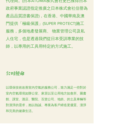
代理商。(日本ATOMIX株式會社更已獲得日本
政府事業認證指定推廣之日本株式會社信譽為
產品品質證書保證)，在香港、中國華南及澳
門提供「極級保護」(SUPER PROTECT)施工
服務，多個地產發展商、 物業管理公司及私
人住宅，也是透過我們從日本受訓專業的技
師，以專用的工具用特定的方式施工。
公司使命
以環保技術改善室內空氣的服務公司，致力滿足一些對於
室內空氣環境如辦公室、家居以至公用地方如會所、圖書
館、課室、酒店、醫院、百貨公司、地鉄、的士及車輛等
對潔淨的需求，抱以熱誠、專業為客戶締造更優質、潔淨
和完美的健康生活。
專業服務範圍包括